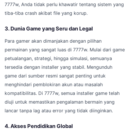
7777w, Anda tidak perlu khawatir tentang sistem yang
tiba-tiba crash akibat file yang korup.
3. Dunia Game yang Seru dan Legal
Para gamer akan dimanjakan dengan pilihan
permainan yang sangat luas di 7777w. Mulai dari game
petualangan, strategi, hingga simulasi, semuanya
tersedia dengan installer yang stabil. Mengunduh
game dari sumber resmi sangat penting untuk
menghindari pemblokiran akun atau masalah
kompatibilitas. Di 7777w, semua installer game telah
diuji untuk memastikan pengalaman bermain yang
lancar tanpa lag atau error yang tidak diinginkan.
4. Akses Pendidikan Global