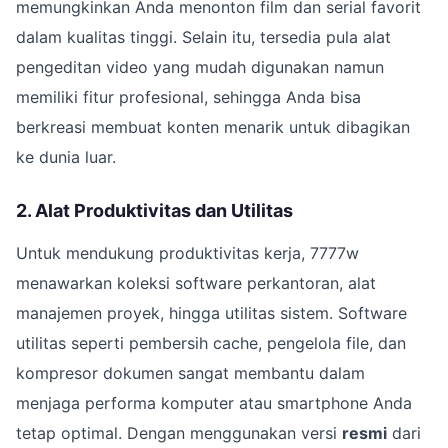
memungkinkan Anda menonton film dan serial favorit
dalam kualitas tinggi. Selain itu, tersedia pula alat
pengeditan video yang mudah digunakan namun
memiliki fitur profesional, sehingga Anda bisa
berkreasi membuat konten menarik untuk dibagikan
ke dunia luar.
2. Alat Produktivitas dan Utilitas
Untuk mendukung produktivitas kerja, 7777w
menawarkan koleksi software perkantoran, alat
manajemen proyek, hingga utilitas sistem. Software
utilitas seperti pembersih cache, pengelola file, dan
kompresor dokumen sangat membantu dalam
menjaga performa komputer atau smartphone Anda
tetap optimal. Dengan menggunakan versi
resmi
dari