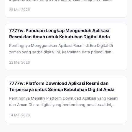
perangkat lunak telah...
25 Mei 2026
7777w: Panduan Lengkap Mengunduh Aplikasi
Resmi dan Aman untuk Kebutuhan Digital Anda
Pentingnya Menggunakan Aplikasi Resmi di Era Digital Di
zaman yang serba digital ini, keamanan data pribadi dan
stabilitas perangkat adalah...
22 Mei 2026
7777w: Platform Download Aplikasi Resmi dan
Terpercaya untuk Semua Kebutuhan Digital Anda
Pentingnya Memilih Platform Download Aplikasi yang Resmi
dan Aman Di era digital yang berkembang pesat saat ini,
aplikasi telah menjadi...
14 Mei 2026