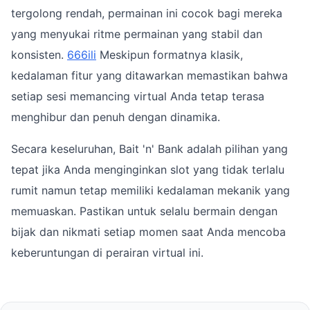
tergolong rendah, permainan ini cocok bagi mereka
yang menyukai ritme permainan yang stabil dan
konsisten.
666ili
Meskipun formatnya klasik,
kedalaman fitur yang ditawarkan memastikan bahwa
setiap sesi memancing virtual Anda tetap terasa
menghibur dan penuh dengan dinamika.
Secara keseluruhan, Bait 'n' Bank adalah pilihan yang
tepat jika Anda menginginkan slot yang tidak terlalu
rumit namun tetap memiliki kedalaman mekanik yang
memuaskan. Pastikan untuk selalu bermain dengan
bijak dan nikmati setiap momen saat Anda mencoba
keberuntungan di perairan virtual ini.