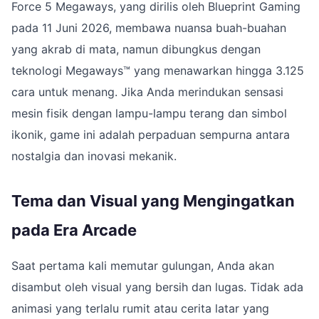
Force 5 Megaways, yang dirilis oleh Blueprint Gaming
pada 11 Juni 2026, membawa nuansa buah-buahan
yang akrab di mata, namun dibungkus dengan
teknologi Megaways™ yang menawarkan hingga 3.125
cara untuk menang. Jika Anda merindukan sensasi
mesin fisik dengan lampu-lampu terang dan simbol
ikonik, game ini adalah perpaduan sempurna antara
nostalgia dan inovasi mekanik.
Tema dan Visual yang Mengingatkan
pada Era Arcade
Saat pertama kali memutar gulungan, Anda akan
disambut oleh visual yang bersih dan lugas. Tidak ada
animasi yang terlalu rumit atau cerita latar yang