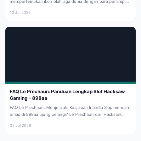
mempertemukan ikon olahraga dunia dengan para pemimpin
industri teknologi dan taruhan olahraga....
10 Jul 2026
FAQ Le Prechaun: Panduan Lengkap Slot Hacksaw
Gaming – 898aa
FAQ Le Prechaun: Menjelajahi Keajaiban Irlandia Siap mencari
emas di 898aa ujung pelangi? Le Prechaun dari Hacksaw
Gaming hadir dengan...
02 Jul 2026