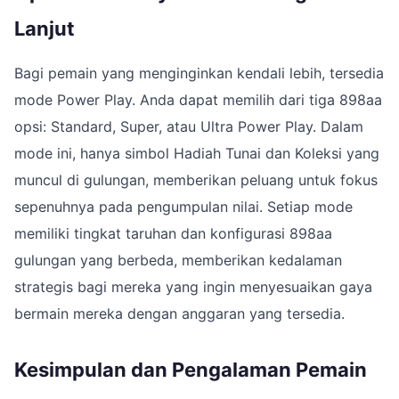
Lanjut
Bagi pemain yang menginginkan kendali lebih, tersedia
mode Power Play. Anda dapat memilih dari tiga 898aa
opsi: Standard, Super, atau Ultra Power Play. Dalam
mode ini, hanya simbol Hadiah Tunai dan Koleksi yang
muncul di gulungan, memberikan peluang untuk fokus
sepenuhnya pada pengumpulan nilai. Setiap mode
memiliki tingkat taruhan dan konfigurasi 898aa
gulungan yang berbeda, memberikan kedalaman
strategis bagi mereka yang ingin menyesuaikan gaya
bermain mereka dengan anggaran yang tersedia.
Kesimpulan dan Pengalaman Pemain