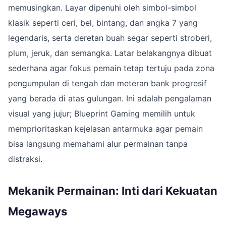
memusingkan. Layar dipenuhi oleh simbol-simbol
klasik seperti ceri, bel, bintang, dan angka 7 yang
legendaris, serta deretan buah segar seperti stroberi,
plum, jeruk, dan semangka. Latar belakangnya dibuat
sederhana agar fokus pemain tetap tertuju pada zona
pengumpulan di tengah dan meteran bank progresif
yang berada di atas gulungan. Ini adalah pengalaman
visual yang jujur; Blueprint Gaming memilih untuk
memprioritaskan kejelasan antarmuka agar pemain
bisa langsung memahami alur permainan tanpa
distraksi.
Mekanik Permainan: Inti dari Kekuatan
Megaways