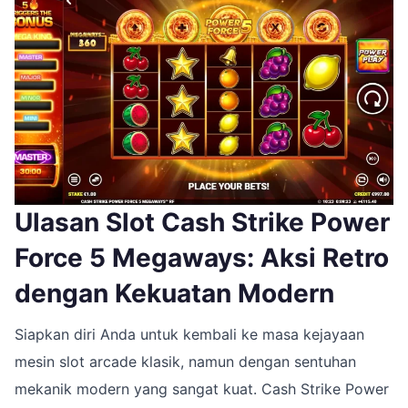
Ulasan Slot Cash Strike Power
Force 5 Megaways: Aksi Retro
dengan Kekuatan Modern
Siapkan diri Anda untuk kembali ke masa kejayaan
mesin slot arcade klasik, namun dengan sentuhan
mekanik modern yang sangat kuat. Cash Strike Power