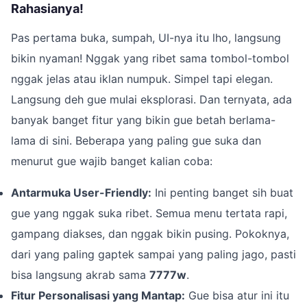
Rahasianya!
Pas pertama buka, sumpah, UI-nya itu lho, langsung
bikin nyaman! Nggak yang ribet sama tombol-tombol
nggak jelas atau iklan numpuk. Simpel tapi elegan.
Langsung deh gue mulai eksplorasi. Dan ternyata, ada
banyak banget fitur yang bikin gue betah berlama-
lama di sini. Beberapa yang paling gue suka dan
menurut gue wajib banget kalian coba:
Antarmuka User-Friendly:
Ini penting banget sih buat
gue yang nggak suka ribet. Semua menu tertata rapi,
gampang diakses, dan nggak bikin pusing. Pokoknya,
dari yang paling gaptek sampai yang paling jago, pasti
bisa langsung akrab sama
7777w
.
Fitur Personalisasi yang Mantap:
Gue bisa atur ini itu