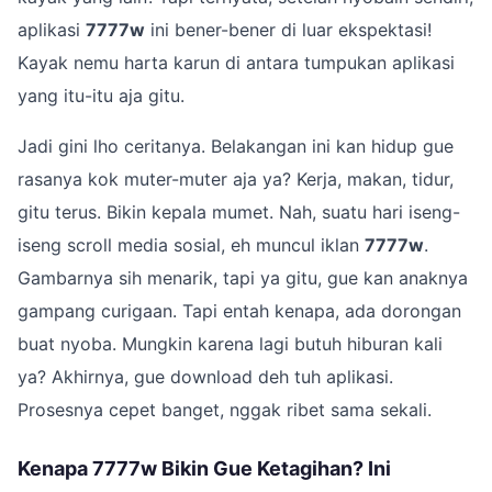
aplikasi
7777w
ini bener-bener di luar ekspektasi!
Kayak nemu harta karun di antara tumpukan aplikasi
yang itu-itu aja gitu.
Jadi gini lho ceritanya. Belakangan ini kan hidup gue
rasanya kok muter-muter aja ya? Kerja, makan, tidur,
gitu terus. Bikin kepala mumet. Nah, suatu hari iseng-
iseng scroll media sosial, eh muncul iklan
7777w
.
Gambarnya sih menarik, tapi ya gitu, gue kan anaknya
gampang curigaan. Tapi entah kenapa, ada dorongan
buat nyoba. Mungkin karena lagi butuh hiburan kali
ya? Akhirnya, gue download deh tuh aplikasi.
Prosesnya cepet banget, nggak ribet sama sekali.
Kenapa 7777w Bikin Gue Ketagihan? Ini