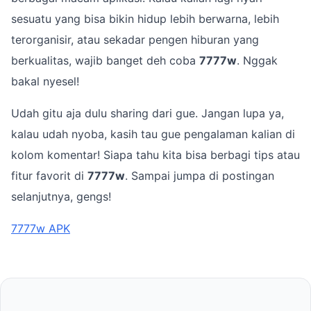
sesuatu yang bisa bikin hidup lebih berwarna, lebih
terorganisir, atau sekadar pengen hiburan yang
berkualitas, wajib banget deh coba
7777w
. Nggak
bakal nyesel!
Udah gitu aja dulu sharing dari gue. Jangan lupa ya,
kalau udah nyoba, kasih tau gue pengalaman kalian di
kolom komentar! Siapa tahu kita bisa berbagi tips atau
fitur favorit di
7777w
. Sampai jumpa di postingan
selanjutnya, gengs!
7777w APK