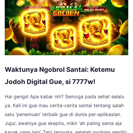
Waktunya Ngobrol Santai: Ketemu
Jodoh Digital Gue, si 7777w!
Hai gengs! Apa kabar nih? Semoga pada sehat selalu
ya. Kali ini gue mau cerita-cerita santai tentang salah
satu ‘penemuan’ terbaik gue di dunia per-aplikasian.
Jujur, awalnya gue skeptis, mikir ‘ah paling sama aja
kayak yang lain’. Tapi ternyata, setelah nyobain sendiri,