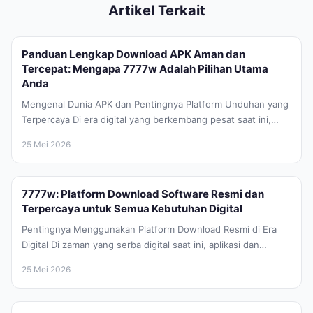
Artikel Terkait
Panduan Lengkap Download APK Aman dan
Tercepat: Mengapa 7777w Adalah Pilihan Utama
Anda
Mengenal Dunia APK dan Pentingnya Platform Unduhan yang
Terpercaya Di era digital yang berkembang pesat saat ini,
perangkat Android telah...
25 Mei 2026
7777w: Platform Download Software Resmi dan
Terpercaya untuk Semua Kebutuhan Digital
Pentingnya Menggunakan Platform Download Resmi di Era
Digital Di zaman yang serba digital saat ini, aplikasi dan
perangkat lunak telah...
25 Mei 2026